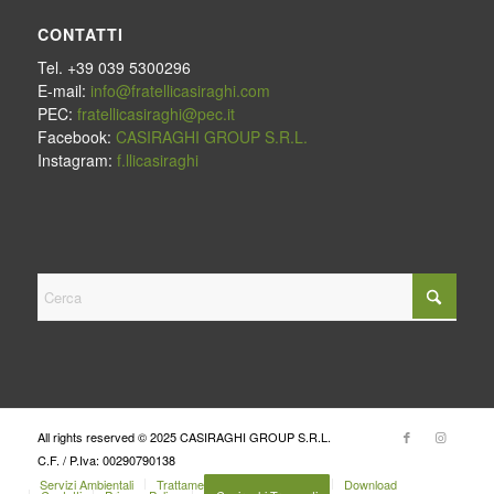
CONTATTI
Tel. +39 039 5300296
E-mail:
info@fratellicasiraghi.com
PEC:
fratellicasiraghi@pec.it
Facebook:
CASIRAGHI GROUP S.R.L.
Instagram:
f.llicasiraghi
All rights reserved © 2025 CASIRAGHI GROUP S.R.L.
C.F. / P.Iva: 00290790138
Servizi Ambientali
Trattamenti Ecologici Industriali
Download